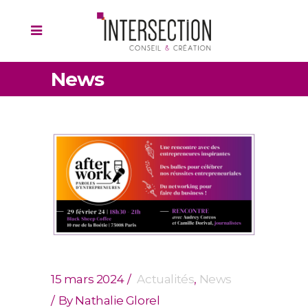
News
15 mars 2024
Actualités
,
News
By
Nathalie Glorel