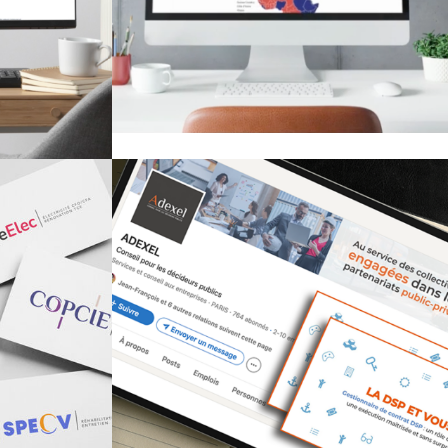
seil aux
locales