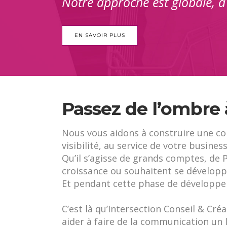
Notre approche est globale, à 
EN SAVOIR PLUS
Passez de l’ombre à
Nous vous aidons à construire une c
visibilité, au service de votre business
Qu’il s’agisse de grands comptes, de 
croissance ou souhaitent se développ
Et pendant cette phase de développem
C’est là qu’Intersection Conseil & C
aider à faire de la communication un