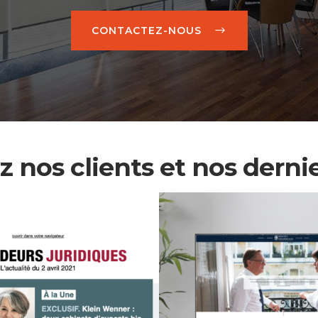
CONTACTEZ-NOUS
 nos clients et nos dernie
P Boutet –
Lem & Co – C
urdeaux – Cabinet
d’avocats
avocats au Conseil