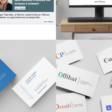
fibat – Groupement
Adexel – Con
entrepreneurs du
collectivités 
timent