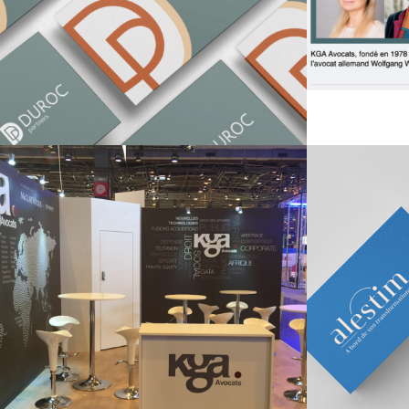
Alestim – Cabinet de
Of
conseil RH et relations
d’
sociales
bâ