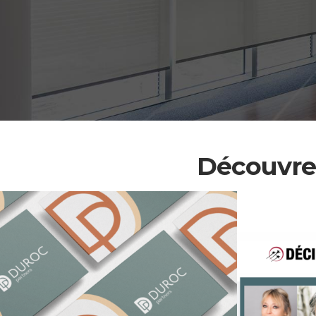
Découvrez
Klein • Wenner –
SC
Cabinet d’avocats en
Ho
droit des affaires
d’