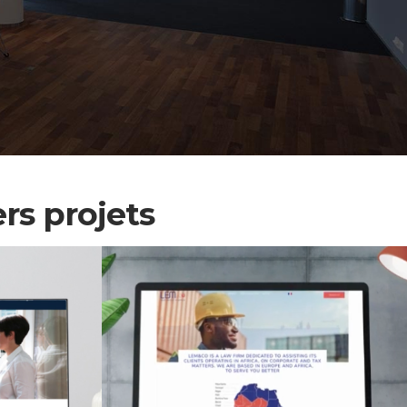
rs projets
abinet